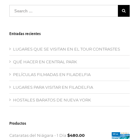
Search
for:
Entradas recientes
LUGARES QUE SE VISITAN EN EL TOUR CONTRASTES
QUÉ HACER EN CENTRAL PARK
PELÍCULAS FILMADAS EN FILADELFIA
LUGARES PARA VISITAR EN FILADELFIA
HOSTALES BARATOS DE NUEVA YORK
Productos
Cataratas del Niágara - 1 Día
$
480.00