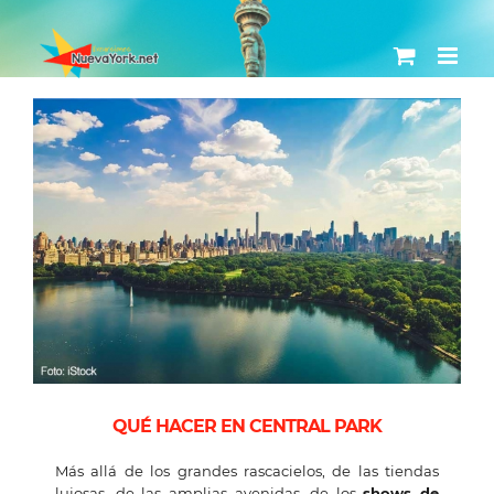
Skip
to
content
View
Larger
Image
QUÉ HACER EN CENTRAL PARK
Más allá de los grandes rascacielos, de las tiendas
lujosas, de las amplias avenidas, de los
shows de