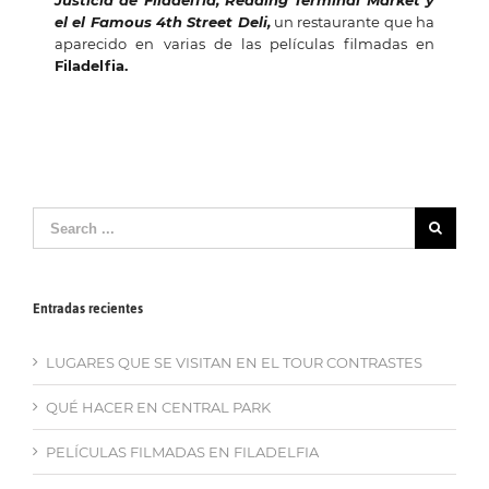
Justicia de Filadelfia, Reading Terminal Market y
el el Famous 4th Street Deli,
un restaurante que ha
aparecido en varias de las películas filmadas en
Filadelfia.
Search
for:
Entradas recientes
LUGARES QUE SE VISITAN EN EL TOUR CONTRASTES
QUÉ HACER EN CENTRAL PARK
PELÍCULAS FILMADAS EN FILADELFIA