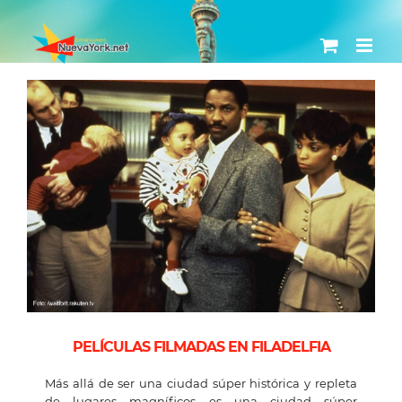
Skip
to
content
View
Larger
Image
PELÍCULAS FILMADAS EN FILADELFIA
Más allá de ser una ciudad súper histórica y repleta
de lugares magníficos es una ciudad súper