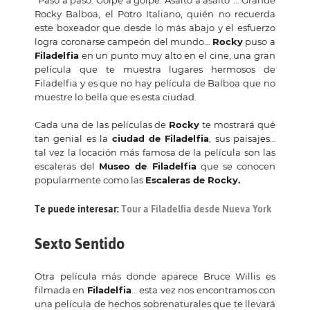
“Paso a paso. Golpe a golpe. Asalto a asalto”… Grande
Rocky Balboa, el Potro Italiano, quién no recuerda
este boxeador que desde lo más abajo y el esfuerzo
logra coronarse campeón del mundo…
Rocky
puso a
Filadelfia
en un punto muy alto en el cine, una gran
película que te muestra lugares hermosos de
Filadelfia y es que no hay película de Balboa que no
muestre lo bella que es esta ciudad.
Cada una de las películas de
Rocky
te mostrará qué
tan genial es la
ciudad de Filadelfia
, sus paisajes…
tal vez la locación más famosa de la película son las
escaleras del
Museo de Filadelfia
que se conocen
popularmente como las
Escaleras de Rocky.
Te puede interesar:
Tour a Filadelfia desde Nueva York
Sexto Sentido
Otra película más donde aparece Bruce Willis es
filmada en
Filadelfia
… esta vez nos encontramos con
una película de hechos sobrenaturales que te llevará