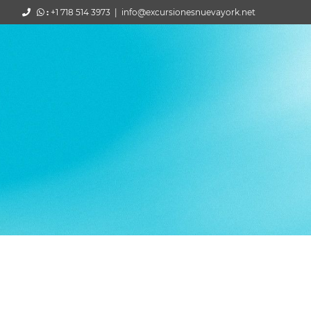
:
+1 718 514 3973
|
info@excursionesnuevayork.net